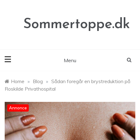
Skip
to
content
Sommertoppe.dk
Menu
Home
»
Blog
»
Sådan foregår en brystreduktion på
Roskilde Privathospital
Annonce