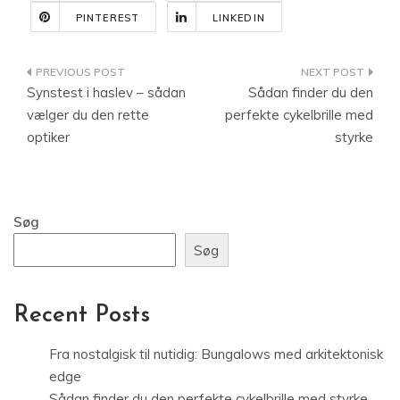
PINTEREST
LINKEDIN
Indlægsnavigation
Synstest i haslev – sådan
Sådan finder du den
vælger du den rette
perfekte cykelbrille med
optiker
styrke
Søg
Søg
Recent Posts
Fra nostalgisk til nutidig: Bungalows med arkitektonisk
edge
Sådan finder du den perfekte cykelbrille med styrke