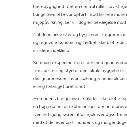
bæredygtighed fået en central rolle i udviklin
bungalows ofte var opført i traditionelle mater
miljøpåvirkning, ser vi i dag en bevægelse mod
Nutidens arkitekter og bygherrer integrerer in
og regnvandsopsamling, hvilket ikke blot reduce
sundere indeklima.
Samtidig eksperimenteres der med genanvendel
transporten og styrker den lokale byggebranche
designprocessen, hvor isolering, vinduesplaceri
energiforbruget året rundt.
Fremtidens bungalow er således ikke blot et sp
så høj grad om at skabe boliger, der harmonere
Denne tilgang sikrer, at bungalower også fre
med at de lever op til nutidens og morgendagens