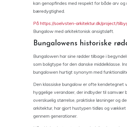
kan genopfindes med respekt for både arv og nu
bæredygtighed.
På https://soelvsten-arkitektur.dk/project/til
Bungalow med arkitektonisk ansigtsløft.
Bungalowens historiske rød
Bungalowen har sine rødder tilbage i begyndel
som boligtype for den danske middelklasse. Ins
bungalowen hurtigt synonym med funktionalitet
Den klassiske bungalow er ofte kendetegnet ve
hyggelige verandaer, der indbyder til samvær
overskuelig størrelse, praktiske løsninger og d
arkitektur, har gjort hustypen tidløs og vækket
gennem generationer.