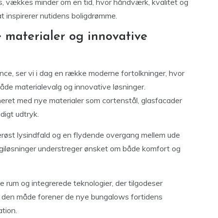
s, vækkes minder om en tid, hvor håndværk, kvalitet og
at inspirerer nutidens boligdrømme.
 materialer og innovative
ce, ser vi i dag en række moderne fortolkninger, hvor
åde materialevalg og innovative løsninger.
ineret med nye materialer som cortenstål, glasfacader
digt udtryk.
nerøst lysindfald og en flydende overgang mellem ude
rgiløsninger understreger ønsket om både komfort og
e rum og integrerede teknologier, der tilgodeser
 På den måde forener de nye bungalows fortidens
tion.