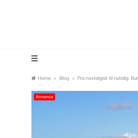
Skip
to
content
Home
»
Blog
»
Fra nostalgisk til nutidig:
Annonce