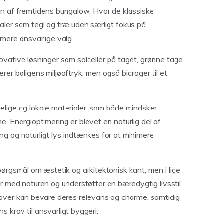
gen af fremtidens bungalow. Hvor de klassiske
ialer som tegl og træ uden særligt fokus på
 mere ansvarlige valg.
novative løsninger som solceller på taget, grønne tage
rer boligens miljøaftryk, men også bidrager til et
ige og lokale materialer, som både mindsker
. Energioptimering er blevet en naturlig del af
ng og naturligt lys indtænkes for at minimere
ørgsmål om æstetik og arkitektonisk kant, men i lige
r med naturen og understøtter en bæredygtig livsstil.
mover kan bevare deres relevans og charme, samtidig
 krav til ansvarligt byggeri.