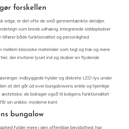
gør forskellen
sk edge, er det ofte de små gennemtænkte detaljer,
e kendetegn som brede udhæng, integrerede siddepladser
tilfører både funktionalitet og personlighed.
 mellem klassiske materialer som tegl og træ og mere
ier, der inviterer lyset ind og skaber en flydende
løsninger, indbyggede hylder og diskrete LED-lys under
 uden at det går ud over bungalowens enkle og hjemlige
n æstetiske; de bidrager også til boligens funktionalitet
får sin unikke, moderne kant.
ens bungalow
aphed fylder mere i den offentlige bevidsthed, har