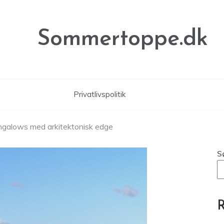
Sommertoppe.dk
Privatlivspolitik
 Bungalows med arkitektonisk edge
S
R