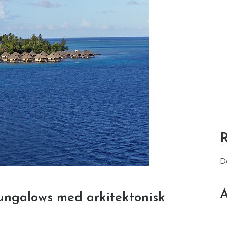
D
A
 Bungalows med arkitektonisk