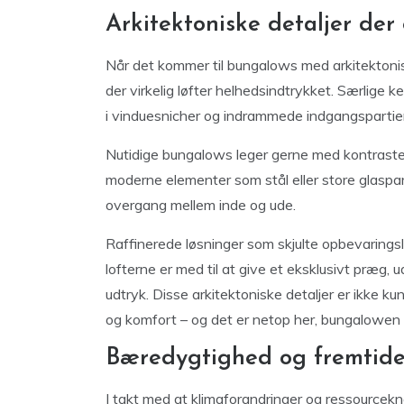
Arkitektoniske detaljer der 
Når det kommer til bungalows med arkitektoni
der virkelig løfter helhedsindtrykket. Særlig
i vinduesnicher og indrammede indgangspartier 
Nutidige bungalows leger gerne med kontraster
moderne elementer som stål eller store glaspart
overgang mellem inde og ude.
Raffinerede løsninger som skjulte opbevarings
lofterne er med til at give et eksklusivt præg,
udtryk. Disse arkitektoniske detaljer er ikke ku
og komfort – og det er netop her, bungalowen 
Bæredygtighed og fremtid
I takt med at klimaforandringer og ressourcekn