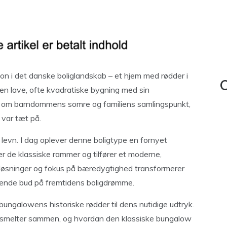
n i det danske boliglandskab – et hjem med rødder i
C
Den lave, ofte kvadratiske bygning med sin
r om barndommens somre og familiens samlingspunkt,
 var tæt på.
levn. I dag oplever denne boligtype en fornyet
er de klassiske rammer og tilfører et moderne,
e løsninger og fokus på bæredygtighed transformerer
evende bud på fremtidens boligdrømme.
 bungalowens historiske rødder til dens nutidige udtryk.
se smelter sammen, og hvordan den klassiske bungalow