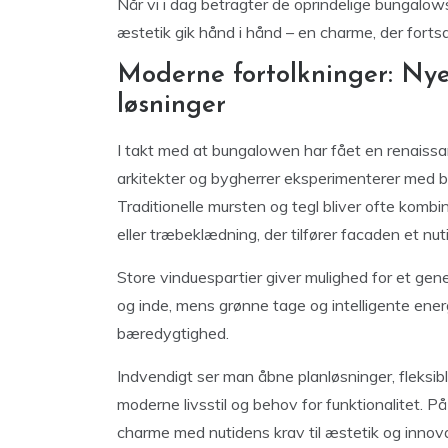
Når vi i dag betragter de oprindelige bungalow
æstetik gik hånd i hånd – en charme, der forts
Moderne fortolkninger: Nye
løsninger
I takt med at bungalowen har fået en renaissan
arkitekter og bygherrer eksperimenterer med b
Traditionelle mursten og tegl bliver ofte komb
eller træbeklædning, der tilfører facaden et nuti
Store vinduespartier giver mulighed for et ge
og inde, mens grønne tage og intelligente ene
bæredygtighed.
Indvendigt ser man åbne planløsninger, fleksibl
moderne livsstil og behov for funktionalitet.
charme med nutidens krav til æstetik og innova